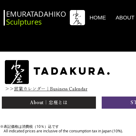
EMURATADAHIKO
HOME
ABOUT
Sculptures
TADAKURA.
＞＞
営業
カレンダー｜Business Calendar
About｜忠座とは
S
※表記価格は消費税（10％）込です
All indicated prices are inclusive of the consumption tax in Japan (10%).