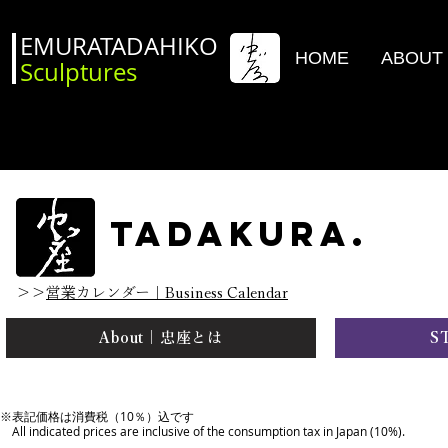
EMURATADAHIKO
HOME
ABOUT
Sculptures
TADAKURA.
＞＞
営業
カレンダー｜Business Calendar
About｜忠座とは
S
※表記価格は消費税（10％）込です
All indicated prices are inclusive of the consumption tax in Japan (10%).