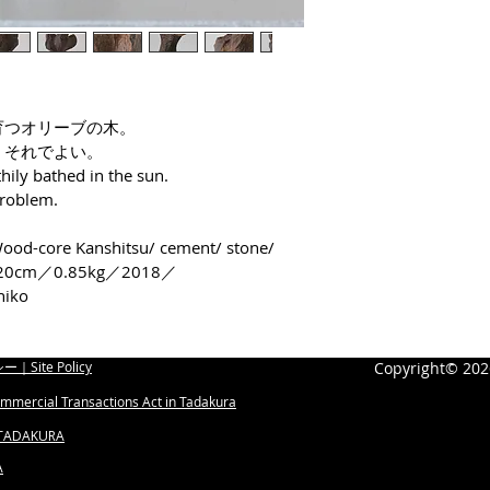
each stock has be
such as itchiness,
・不良品について
 ・These sculptures are made of Urushi 
doctor. You may a
lacquer. We will de
inquiry form (onl
・修理対応
product, but pleas
sensitive to Urush
育つオリーブの木。
・画像イメージに
 ・Since Urushi lacquer is strong against 
、それでよい。
water, It is possib
hily bathed in the sun.
・制作者ウェブサ
surface of the scu
 problem.
cloth).
・忠座に関する情
 ・If it is soaked in water, the mildew will be 
 Kanshitsu/ cement/ stone/ 
caused by the wat
20cm／0.85kg／2018／
For the following 
wood or cloth.
hiko
here
.
 ・Urushi is weak against UV rays. It will 
deteriorate if exp
・Available Shipp
｜Site Policy
Copyright© 202
Please be careful.
 ・All works are created for indoor viewing 
l Transactions Act in Tadakura​
・Payments
(environment simi
TADAKURA
/environment whe
・Days until Ship
A
humidity are not 