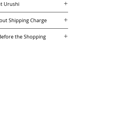
Urushi
なくなり次第、販売終了になり
いて十分に固まったものをお届
Shipping Charge
漆に弱い方はご注意ください。
、漆に弱い方はご注意くださ
ぶれ」については毒性のあるも
は、日本国内／海外ともに送料無料
re the Shopping
のたんぱく質による反応）た
症状の場合は10日前後で自然治
MS配送対象国
に限られます。
ては、
こちら
をご確認くださ
ができます。
、かゆくなるなど生活に大きく
、専門の医師にご相談くださ
U.
因になります。
問い合わせフォームを通じて、
だいてもかまいません（ご購入
 delivery countries
.
。ご注意ください。
度や湿度が著しく極端でない環
 be careful if you are 
目的のために制作されているた
i lacquer. Also, "Urushi rash" 
はできません。素材の特性に応
ion by skin protein), so in 
品について
ご愛用をお願いします。
ptoms will be naturally 
 days. Should you 
た場合
e, the sale will end when 
jor problems in your life 