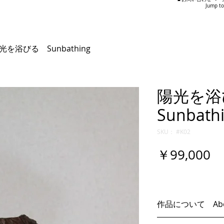
Jump to
光を浴びる Sunbathing
陽光を
Sunbath
SKU： #K02
価
￥99,000
格
作品について About
・本作品はすべて