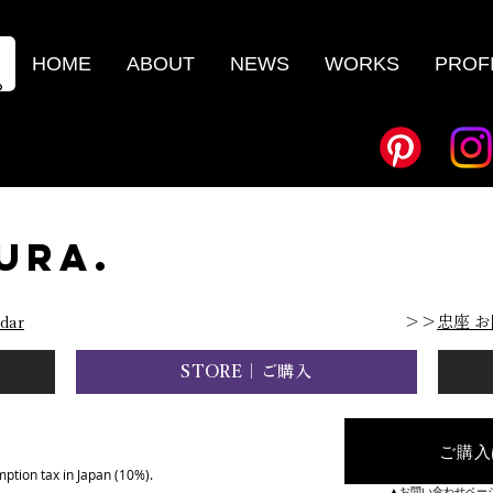
HOME
ABOUT
NEWS
WORKS
PROF
URA.
dar
​＞＞
忠座 お
STORE｜ご購入
ご購入
mption tax in Japan (10%).
▲お問い合わせペー