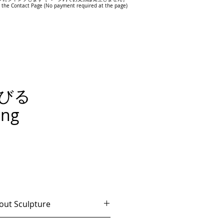
 the Contact Page (No payment required at the page)
浴びる
ing
 Sculpture
ハンドメイドによる一点モノの