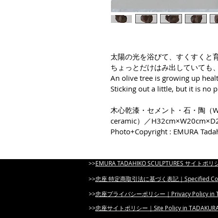
太陽の光を浴びて、すくすくと
ちょっとだけはみ出していても
An olive tree is growing up healt
Sticking out a little, but it is no
木心乾漆・セメント・石・陶（Wood-core
ceramic）／H32cm×W20cm×D
Photo+Copyright : EMURA Tada
>>​
EMURA TADAHIKO SCULPTURES サイトポリシー
​>>
忠座 特定商取引法に基づく表記｜Specified Commercia
​>>
忠座プライバシーポリシー｜Privacy Policy in 
​>>
忠座サイトポリシー｜Site Policy in TADAKUR