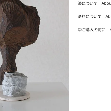
漆について About 
作品です。在庫が
ます。
すべての作品にお
送料について About 
 ・本作品は漆製です。十分に固まったものをお
けしていますが、
届けしていますが
なお、「うるしか
KANSHITSU
い。
◎ご購入の前に Befo
のではない（皮膚
です。
 ・漆は水に強いため、簡易な水拭き（湿気を帯
め、一般的に軽い
 ＊海外の場合は
E
以下の内容につい
びた布拭き程度）
癒します。万が一
 The shipping charge (to Japan or overseas) is 
い。
 ・水に浸かると、芯材である布や木に水がしみ
支障が出る場合は
free in KANSHITS
込み、カビ等の原
い。また、一度お
 ＊In the case of overseas, the purchase is 
・販売可能地域
 ・漆は紫外線に弱いため、直射日光に当たり続
お問い合わせいた
limited to the 
EMS
けると劣化します
者に限ります）。
・支払方法
 ・すべての作品は、屋内（居室またはリビング
 All of the works are delivered in solidified 
に準ずる環境／温
enough, but please
・引き渡し時期
境）における鑑賞
sensitive to Urush
め、屋外への設置
is not toxic (react
・キャンセル・返
じた環境における
general, mild sym
 ・All sculptures are one-of-a-kind handmade 
cured in about 10
・配達できなかっ
artworks. Therefor
experience any ma