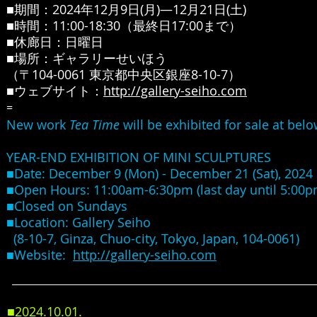
■期間：2024年12月9日(月)―12月21日(土)
■時間：11:00-18:30（最終日17:00まで）
■休廊日：日曜日
■場所：ギャラリーせいほう
（〒104-0061 東京都中央区銀座8-10-7）
■ウェブサイト：
http://gallery-seiho.com
=
New work
Tea Time
will be exhibited for sale at belo
YEAR-END EXHIBITION OF MINI SCULPTURES
■Date: December 9 (Mon) - December 21 (Sat), 2024
■Open Hours: 11:00am-6:30pm (last day until 5:00p
■Closed on Sundays
■Location: Gallery Seiho
(8-10-7, Ginza, Chuo-city
, Tokyo, Japan, 104-0061)
■Website:
http://gallery-seiho.com
■2024.10
.01
.