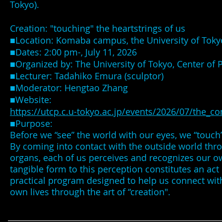
Tokyo).
​Creation: "touching" the heartstrings of us
■Location: Komaba campus, the University of Toky
■Dates: 2:00 pm-, July 11, 2026
■Organized by: The University of Tokyo, Center of 
■Lecturer: Tadahiko Emura (sculptor)
■Moderator: Hengtao Zhang
■Website:
https://utcp.c.u-tokyo.ac.jp/events/2026/07/the_con
■Purpose:
Before we “see” the world with our eyes, we “touch”
By coming into contact with the outside world thro
organs, each of us perceives and recognizes our o
tangible form to this perception constitutes an act o
practical program designed to help us connect wit
own lives through the art of “creation".