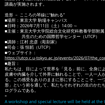
講義が実施されます。
​造形 － こころの琴線に“触れる”
■場所：東京大学 駒場キャンパス
■日時：2026年7月11日（土）14:00 ～
■主催：
東京大学大学院総合文化研究科教養学部附属
共生のための国際哲学センター（UTCP）
■講師：江村 忠彦（彫刻家）
■司会：張 恒韜（UTCP）
■ウェブサイト：
https://utcp.c.u-tokyo.ac.jp/events/2026/07/the_con
■趣旨：
私たちは、目によって世界を「見る」前に、全身によ
皮膚や内臓を介して外界に触れることで、一人一人
る。この感受をありのままに形にすることこそ、一
形」という術を通して、私たちそれぞれの生のかた
ログラムである。
=
A workshop and special lecture will be held at the 