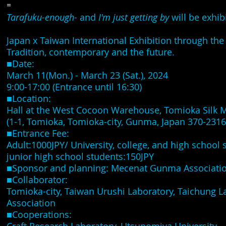
=
Tarafuku-enough-
and
I'm just getting by
will be exhib
Japan x Taiwan International Exhibition through the
Tradition, contemporary and the future.
■Date:
March 11(Mon.) - March 23 (Sat.), 2024
9:00-17:00 (Entrance until 16:30)
■Location:
Hall at the West Cocoon Warehouse, Tomioka Silk M
(1-1, Tomioka, Tomioka-city, Gunma, Japan 370-2316
■Entrance Fee:
Adult:1000JPY/ University, college, and high school
junior high school students:150JPY
■Sponsor and planning: Mecenat Gunma Associati
■Collaborator:
Tomioka-city, Taiwan Urushi Laboratory, Taichung L
Association
■Cooperations: