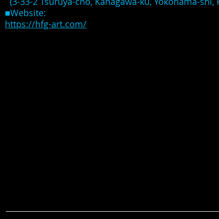
(3-33-2 Tsuruya-cho, Kanagawa-ku,
Yokohama-shi, 
■Website:
https://hfg-art.com/