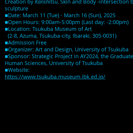
Creation by
Kanshitsu
, Skin and Body -intersection
sculpture
■Date: March 11 (Tue) - March 16 (Sun), 2025
■Open Hours: 9:00am-5:00pm (Last day: -2:00pm)
■Location: Tsukuba Museum of Art
(2-8, Azuma, Tsukuba-city, Ibaraki, 305-0031)
■Admission Free
■Organizer: Art and Design, University of Tsukuba
■Sponsor: Strategic Project in AY2024, the Gradua
Human Sciences, University of Tsukuba
■Website:
https://www.tsukuba.museum.ibk.ed.jp/