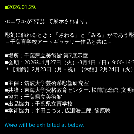
■2026.01
.29
.
≪ニワ≫が下記にて展示されます。
​彫刻に触れるとき：「さわる」と「みる」がであう彫刻
－千葉盲学校アートギャラリー作品と共に－
■場所：千葉県立美術館 第7展示室
■会期：2026年1月27日（火）-3月1日（日）9:00-16
＊【開館】2月23日（月・祝）【休館】2月24日（火
■主催：筑波大学芸術系彫塑研究室
■共済：東海大学資格教育センター, 松前記念館, 文明
■協力：千葉県立美術館
■出品協力：千葉県立盲学校
■学術協力：半田こづえ, 広瀬浩二郎, 篠原聰
=
Niwa
will be exhibited at below.