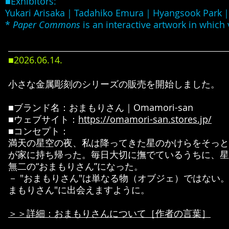
■Exhibitors:
Yukari Arisaka｜Tadahiko Emura｜Hyangsook Park｜
*
Paper Commons
is an interactive artwork in which v
■2026.06
.14
.
小さな金属彫刻のシリーズの販売を開始しました。
■ブランド名：おまもりさん｜Omamori-san​
■ウェブサイト：
https://omamori-san.stores.jp/
■コンセプト：
満天の星空の夜、私は降ってきた星のかけらをそっと
が家に持ち帰った。毎日大切に撫でているうちに、星
無二の“おまもりさん”になった。
－ "おまもりさん"は単なる物（オブジェ）ではない
まもりさん"に出会えますように。
​＞＞詳細：おまもりさんについて［作者の言葉］