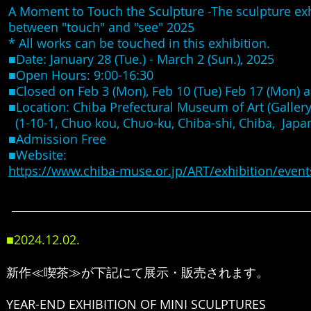
A Moment to Touch the Sculpture -The sculpture exh
between "touch" and "see" 2025
* All works can be touched in this exhibition.
■Date: January 28 (Tue.) - March 2 (Sun.), 2025
■Open Hours: 9:00-16:30
■Closed on Feb 3 (Mon), Feb 10 (Tue) Feb 17 (Mon) a
■Location: Chiba Prefectural Museum of Art (Gallery
(1-10-1, Chuo kou, Chuo-ku, Chiba-shi, Chiba, Japa
■Admission Free
■Website:
https://www.chiba-muse.or.jp/ART/exhibition/event
■2024.12.02.
新作≪喫茶≫が下記にて展示・販売されます。
YEAR-END EXHIBITION OF MINI SCULPTURES