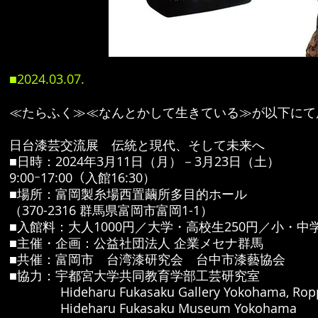
■2024.03.07.
≪たらふく≫≪なんとかして生きている≫が以下にて
日台漆芸交流展 伝統と現代、そして未来へ
■日時：2024年3月11日（月）－3月23日（土）
9:00ｰ17:00（入館16:30）
■場所：富岡製糸場西置繭所多目的ホール
（370-2316 群馬県富岡市富岡1-1）
■入館料：大人1000円／大学・高校生250円／小・中学
■主催・企画：公益社団法人 企業メセナ群馬
■共催：富岡市 台湾漆研究会 台中市漆藝協会
■協力：宇都宮大学共同教育学部工芸研究室
Hideharu Fukasaku Gallery Yokohama, Rop
Hideharu Fukasaku Museum Yokohama