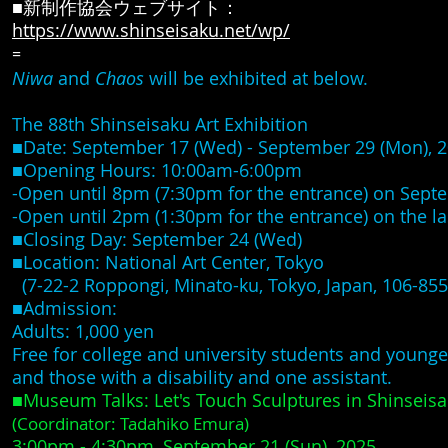
■新制作協会ウェブサイト：
https://www.shinseisaku.net/wp/
=
Niwa
and
Chaos
will be exhibited at below.
The 88
th Shinseisaku Art Exhibition
■Date: September 17 (Wed) - September 29 (Mon), 
■Opening Hours: 10:00am-6:00pm
-Open until 8pm (7:30pm for the entrance) on Septemb
-Open until 2pm (1:30pm for the entrance) on the l
■Closing Day: September 24 (Wed)
■Location: National Art Center, Tokyo
(7-22-2 Roppongi, Minato-ku, Tokyo, Japan, 106-85
■Admission:
Adults: 1,000 yen
Free for college and university students and younger
and those with a disability and one assistant.
■Museum Talks: Let's Touch Sculptures in Shinseis
(Coordinator: Tadahiko Emura)
3:00pm - 4:30pm, September 21 (Sun), 2025