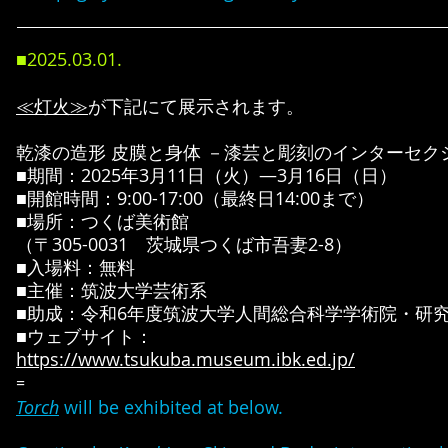
■2025.03
.01
.
≪灯火≫
が下記にて展示されます。
乾漆の造形 皮膜と身体 －漆芸と彫刻のインターセク
■期間：2025年3月11
日（火）―3月16
日（日）
■開館時間：9:00-17:00（最終日14:00まで）
■場所：つくば美術館
（〒305-0031 茨城県つくば市吾妻2-8）
■入場料：無料
■主催：筑波大学芸術系
■助成：令和6年度筑波大学人間総合科学学術院・研
■ウェブサイト：
https://www.tsukuba.museum.ibk.ed.jp/
=
Torch
will be exhibited at below.