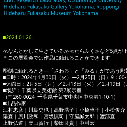
Craft Research Laboratory, Utsunomiya University
Hideharu Fukasaku Gallery Yokohama, Roppongi
Hideharu Fukasaku Museum Yokohama
■2024.01.26.
≪なんとかして生きている≫≪たらふく≫など5点が
＊この展覧会では作品に触れることができます
彫刻に触れるとき―
「さわる」と「みる」がであう彫刻
■日時：2024年1月30日（火）―2月25
日（日）9：00-
■
休館日：2
月5日（月）／2月13日（火）／2月19日（
■場所：千葉県立美術館 第7展示室
（〒260-0024 千葉県千葉市中央区中央港1-10-1）
■出品作家：
江村忠彦｜川島史也｜高野浩子｜小橋暁子｜小松俊介
陽森｜廣川政和｜宮坂慎司｜守屋誠太郎｜渡部直
上野弘道｜桒山賀行｜柴田良貴｜中村宏