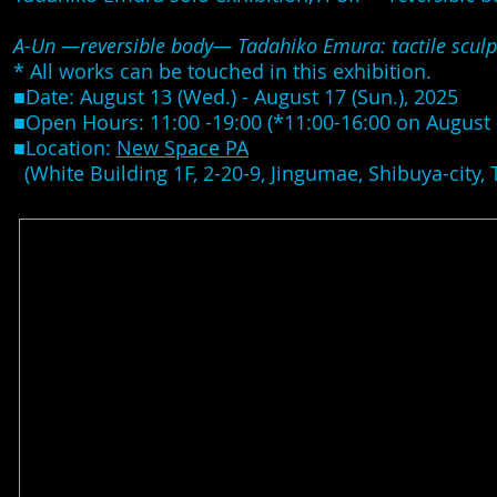
A-Un ―reversible body― Tadahiko Emura: tactile sculp
* All works can be touched in this exhibition.
■Date: August 13 (Wed.) - August 17 (Sun.), 2025
■Open Hours: 11:00 -19:00 (*11:00-16:00 on August 
■Location:
New Space PA
(White Building 1F, 2-20-9, Jingumae, Shibuya-city,