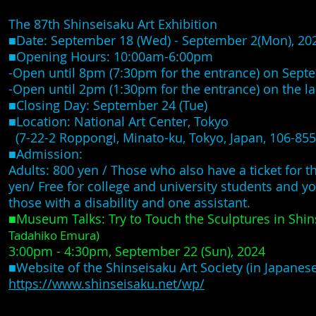
The 87
th Shinseisaku Art Exhibition
■Date: September 18 (Wed) - September 2(Mon), 20
■Opening Hours: 10:00am-6:00pm
-Open until 8pm (7:30pm for the entrance) on Septemb
-Open until 2pm (1:30pm for the entrance) on the l
■Closing Day: September 24 (Tue)
■Location: National Art Center, Tokyo
(7-22-2 Roppongi, Minato-ku, Tokyo, Japan, 106-85
■Admission:
Adults: 800 yen / Those who also have a ticket for t
yen/ Free for college and university students and y
those with a disability and one assistant.
■Museum Talks: Try to Touch the Sculptures in Shi
Tadahiko Emura)
3:00pm - 4:30pm, September 22 (Sun), 2024
■Website of the Shinseisaku Art Society (in Japanese
https://www.shinseisaku.net/wp/