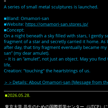
=
A series of small metal sculptures is launched.
■Bland: Omamori-san
■Website:
https://omamori-san.stores.jp/
■Concept:​
On a night beneath a sky filled with stars, I gently 
fragment of a star and secretly carried it home. As I
after day, that tiny fragment eventually became m
san” (my dear amulet).
－It is an “amulet”, not just an object. May you find 
life.
​Creation: "touching" the heartstrings of u
s
​.
​＞＞Details: About Omamori-san [Message from the 
■2026.05
.28
.
東京大学 共生のための国際哲学センター（UTCP）