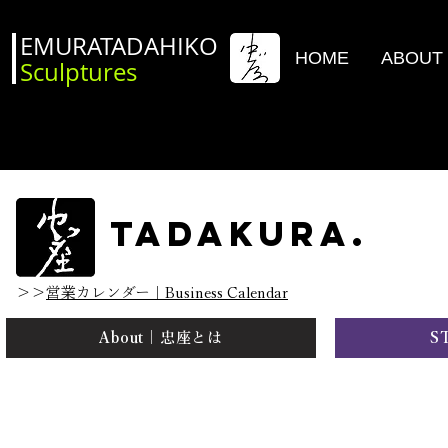
EMURATADAHIKO
HOME
ABOUT
Sculptures
TADAKURA.
＞＞
営業
カレンダー｜Business Calendar
About｜忠座とは
S